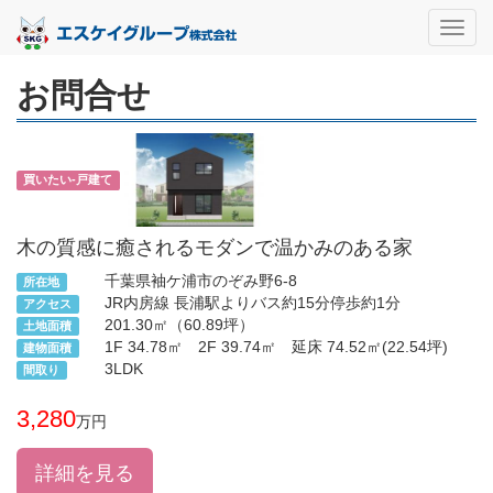
Toggl
navig
お問合せ
買いたい-戸建て
木の質感に癒されるモダンで温かみのある家
千葉県袖ケ浦市のぞみ野6-8
所在地
JR内房線 長浦駅よりバス約15分停歩約1分
アクセス
201.30㎡（60.89坪）
土地面積
1F 34.78㎡ 2F 39.74㎡ 延床 74.52㎡(22.54坪)
建物面積
3LDK
間取り
3,280
万円
詳細を見る