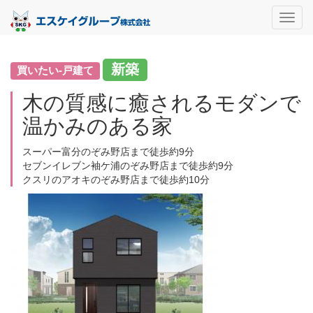
Toggl
navig
新築
買いたい-戸建て
木の質感に癒されるモダンで
温かみのある家
スーパー富分のぞみ野店まで徒歩約9分
セブンイレブン袖ケ浦のぞみ野店まで徒歩約9分
クスリのアオキのぞみ野店まで徒歩約10分