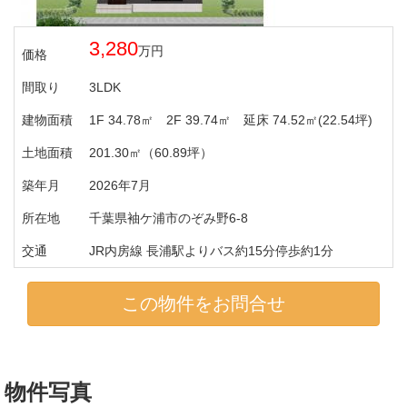
3,280
万円
価格
間取り
3LDK
建物面積
1F 34.78㎡ 2F 39.74㎡ 延床 74.52㎡(22.54坪)
土地面積
201.30㎡（60.89坪）
築年月
2026年7月
所在地
千葉県袖ケ浦市のぞみ野6-8
交通
JR内房線 長浦駅よりバス約15分停歩約1分
この物件をお問合せ
物件写真