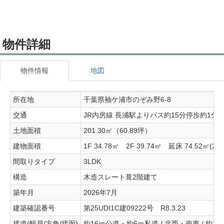
物件詳細
物件情報
地図
所在地
千葉県袖ケ浦市のぞみ野6-8
交通
JR内房線 長浦駅よりバス約15分停歩約1分
土地面積
201.30㎡（60.89坪）
建物面積
1F 34.78㎡ 2F 39.74㎡ 延床 74.52㎡(22.
間取りタイプ
3LDK
構造
木造スレート葺2階建て
築年月
2026年7月
建築確認番号
第25UDI1C建09222号 R8.3.23
接道(幅員/方角/接面)
約16ｍ公道・約6ｍ私道 / 北西・南東 / 約13.