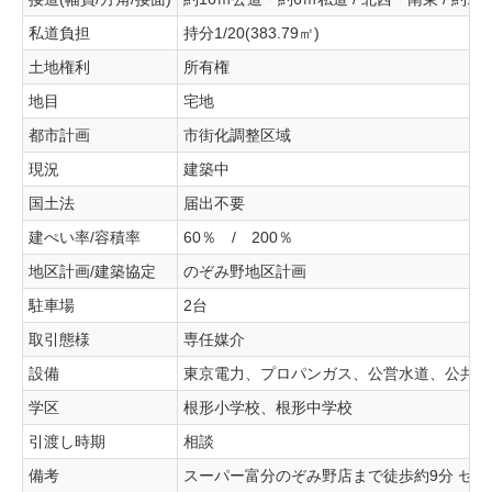
私道負担
持分1/20(383.79㎡)
土地権利
所有権
地目
宅地
都市計画
市街化調整区域
現況
建築中
国土法
届出不要
建ぺい率/容積率
60％ / 200％
地区計画/建築協定
のぞみ野地区計画
駐車場
2台
取引態様
専任媒介
設備
東京電力、プロパンガス、公営水道、公共下水
学区
根形小学校、根形中学校
引渡し時期
相談
備考
スーパー富分のぞみ野店まで徒歩約9分 セブ